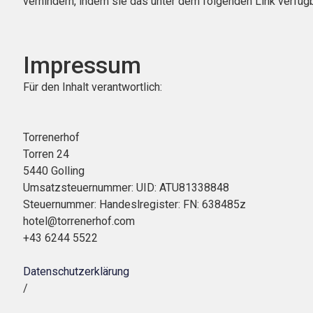
verhindern, indem sie das unter dem folgenden Link verfügb
Impressum
Für den Inhalt verantwortlich:
Torrenerhof
Torren 24
5440 Golling
Umsatzsteuernummer: UID: ATU81338848
Steuernummer: Handeslregister: FN: 638485z
hotel@torrenerhof.com
+43 6244 5522
Datenschutzerklärung
/